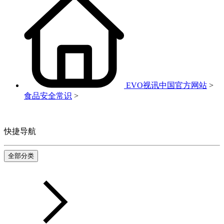
EVO视讯中国官方网站
>
食品安全常识
>
快捷导航
全部分类