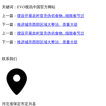
关键词：EVO视讯中国官方网站
上一篇：
摆设开展农村冒充伪劣食物...细致春节过
下一篇：
推进城市西部区域大整治、质量大提
上一篇：
摆设开展农村冒充伪劣食物...细致春节过
下一篇：
推进城市西部区域大整治、质量大提
联系我们
河北省保定市定兴县