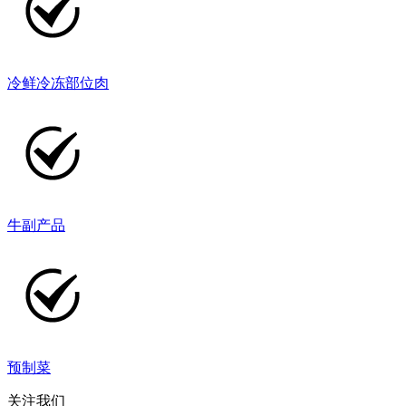
冷鲜冷冻部位肉
牛副产品
预制菜
关注我们