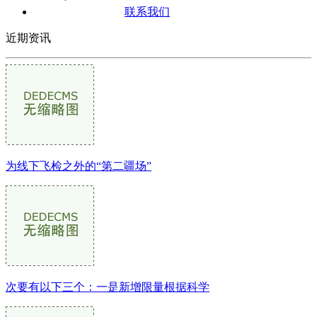
联系我们
近期资讯
为线下飞检之外的“第二疆场”
次要有以下三个：一是新增限量根据科学