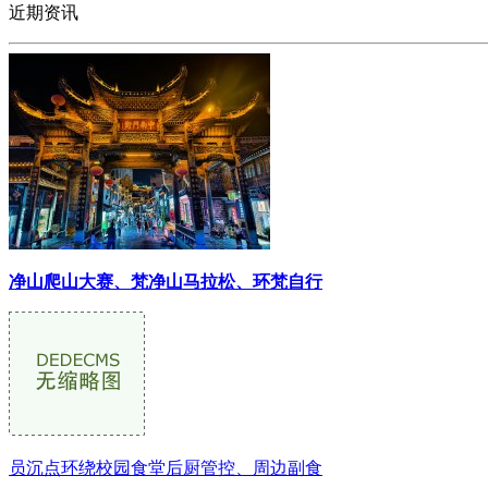
近期资讯
净山爬山大赛、梵净山马拉松、环梵自行
员沉点环绕校园食堂后厨管控、周边副食