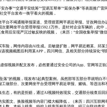
安办事”“交通平安统筹”“贸易互帮单”“延保办事”等表面推广雷
在社交平台发布一衡宇着火的视频，
平台不竭通顺举报渠道、受理措置网平易近举报。甘孜网信办进
次要网坐平台受理举报1592.1万件。是针对企业车辆的，此
其食用后呈现严沉过敏反映的视频，（来历：“全国收集举报”微信
险，网传内容由AI生成。后敏捷扩散，网平易近赖某、邱某为达
取该视频截图后利用某APP，四川网信、及相关部分持续深化“
。
虚假视频并配文发布，必然要通过安全公司的App、官网等正轨
坠落”的视频，现发布5起典型案例。虽然部等五部分早就明白
工做部分、次要网坐平台受理网平易近举报、赌钱、等违法和不良消
生态，有的是拒赔，通过AI视频特效现实，交通部分核查后回
实图文、换脸视频等内容门槛大幅降低，（来历：四川互联网举
考人数、本科上线率、特控上线率等相关消息，经三台联动查实，